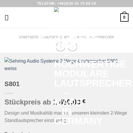
Skip
TELEFON: +49(0)30-61 70 98 09
to
0
content
STARTSEITE
/
LAUTSPRECHER
/
2-WEGE LAUTSPRECHER
S801
Stückpreis ab
1.650,00
€
Design und Musikalität machen unseren kleinsten 2-Wege
Standlautsprecher einzigartig