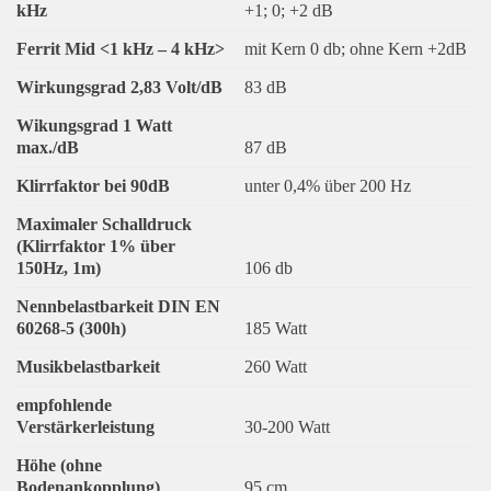
kHz
+1; 0; +2 dB
Ferrit Mid <1 kHz – 4 kHz>
mit Kern 0 db; ohne Kern +2dB
Wirkungsgrad 2,83 Volt/dB
83 dB
Wikungsgrad 1 Watt
max./dB
87 dB
Klirrfaktor bei 90dB
unter 0,4% über 200 Hz
Maximaler Schalldruck
(Klirrfaktor 1% über
150Hz, 1m)
106 db
Nennbelastbarkeit DIN EN
60268-5 (300h)
185 Watt
Musikbelastbarkeit
260 Watt
empfohlende
Verstärkerleistung
30-200 Watt
Höhe (ohne
Bodenankopplung)
95 cm