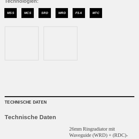
Technologien:
MSS
MCS
SRD
WRD
FSA
MTC
TECHNISCHE DATEN
Technische Daten
26mm Ringradiator mit
Waveguide (WRD) + (RDC)-