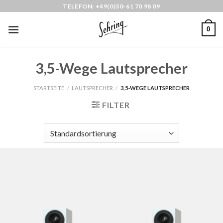
Skip
TELEFON: +49(0)30-61 70 98 09
to
0
content
3,5-Wege Lautsprecher
STARTSEITE
/
LAUTSPRECHER
/
3,5-WEGE LAUTSPRECHER
FILTER