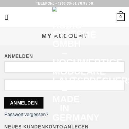
Skip
TELEFON: +49(0)30-61 70 98 09
to
0
content
MY ACCOUNT
ANMELDEN
ANMELDEN
Passwort vergessen?
NEUES KUNDENKONTO ANLEGEN