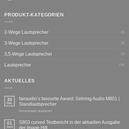
PRODUKT-KATEGORIEN
2-Wege Lautsprecher
(6)
3-Wege Lautsprecher
(5)
3,5-Wege Lautsprecher
(3)
Lautsprecher
(14)
AKTUELLES
fairaudio’s favourite Award: Sehring Audio M801 |
30
Okt.
Standlautsprecher
Kommentare deaktiviert
für
fairaudio’s
favourite
S803 curved Testbericht in der aktuellen Ausgabe
01
Award:
Juni
der Image Hifi